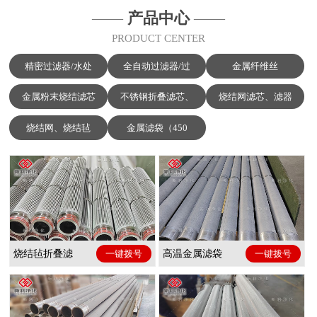
——
产品中心
——
PRODUCT CENTER
精密过滤器/水处
全自动过滤器/过
金属纤维丝
金属粉末烧结滤芯
不锈钢折叠滤芯、
烧结网滤芯、滤器
烧结网、烧结毡
金属滤袋（450
烧结毡折叠滤
一键拨号
高温金属滤袋
一键拨号