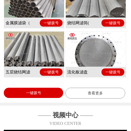
金属膜滤袋（
一键拨号
烧结网滤筒(
一键拨号
五层烧结网滤
一键拨号
流化板滤盘
一键拨号
一键拨号
查看更多
——
视频中心
——
VIDEO CENTER