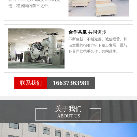
进，稳居国内前三之中。
合作共赢
共同进步
不断创新、不断完善、诚信经营、和
谐发展的指引方针下稳步发展，愿与
各界同仁携手合作，共同进步。
16637363981
联系我们
关于我们
ABOUT US