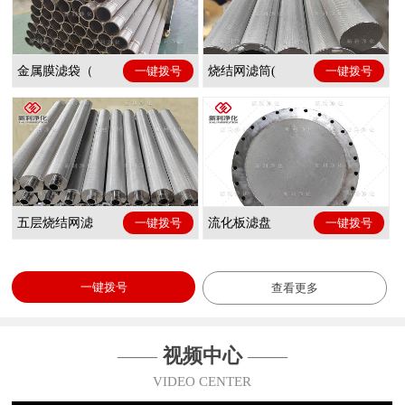
金属膜滤袋（
一键拨号
烧结网滤筒(
一键拨号
五层烧结网滤
一键拨号
流化板滤盘
一键拨号
一键拨号
查看更多
——
视频中心
——
VIDEO CENTER