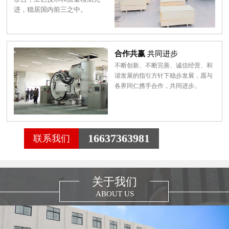
进，稳居国内前三之中。
合作共赢
共同进步
不断创新、不断完善、诚信经营、和
谐发展的指引方针下稳步发展，愿与
各界同仁携手合作，共同进步。
16637363981
联系我们
关于我们
ABOUT US