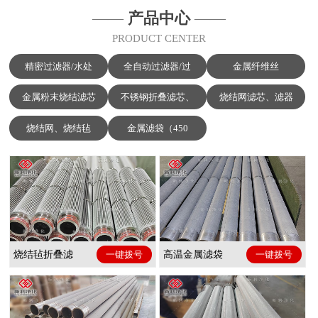
——
产品中心
——
PRODUCT CENTER
精密过滤器/水处
全自动过滤器/过
金属纤维丝
金属粉末烧结滤芯
不锈钢折叠滤芯、
烧结网滤芯、滤器
烧结网、烧结毡
金属滤袋（450
烧结毡折叠滤
一键拨号
高温金属滤袋
一键拨号