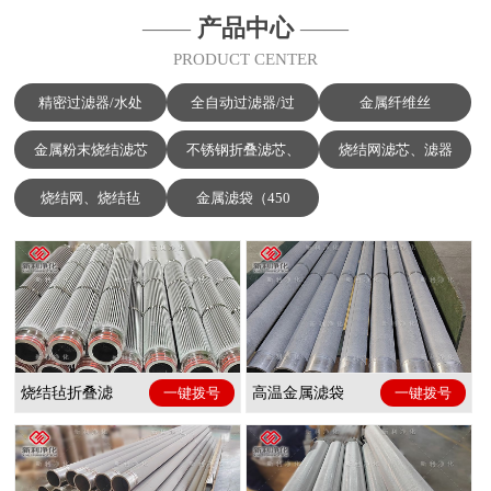
——
产品中心
——
PRODUCT CENTER
精密过滤器/水处
全自动过滤器/过
金属纤维丝
金属粉末烧结滤芯
不锈钢折叠滤芯、
烧结网滤芯、滤器
烧结网、烧结毡
金属滤袋（450
烧结毡折叠滤
一键拨号
高温金属滤袋
一键拨号