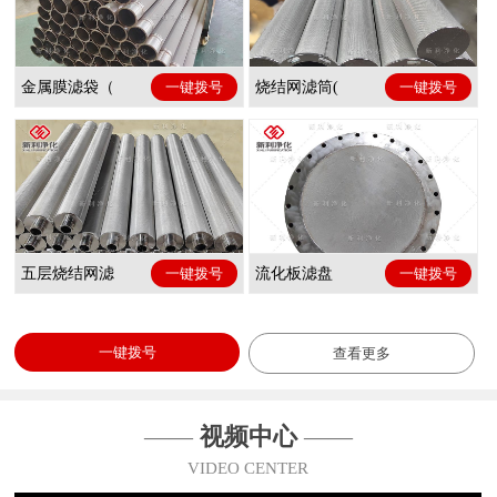
金属膜滤袋（
一键拨号
烧结网滤筒(
一键拨号
五层烧结网滤
一键拨号
流化板滤盘
一键拨号
一键拨号
查看更多
——
视频中心
——
VIDEO CENTER