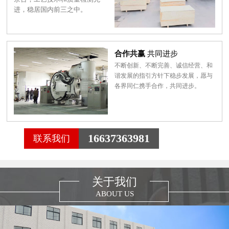
进，稳居国内前三之中。
合作共赢
共同进步
不断创新、不断完善、诚信经营、和
谐发展的指引方针下稳步发展，愿与
各界同仁携手合作，共同进步。
16637363981
联系我们
关于我们
ABOUT US