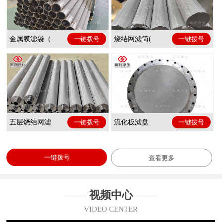
金属膜滤袋（
一键拨号
烧结网滤筒(
一键拨号
五层烧结网滤
一键拨号
流化板滤盘
一键拨号
一键拨号
查看更多
——
视频中心
——
VIDEO CENTER