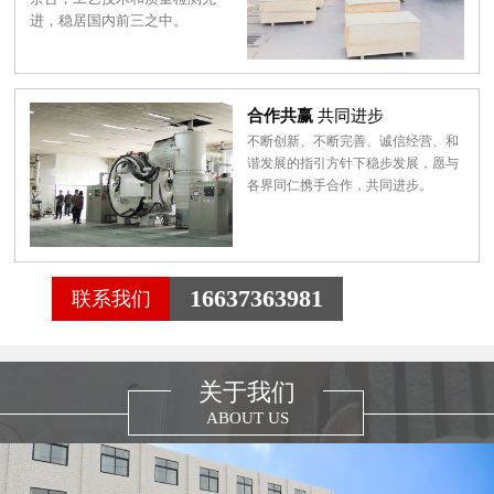
进，稳居国内前三之中。
合作共赢
共同进步
不断创新、不断完善、诚信经营、和
谐发展的指引方针下稳步发展，愿与
各界同仁携手合作，共同进步。
16637363981
联系我们
关于我们
ABOUT US