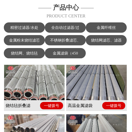
——
产品中心
——
PRODUCT CENTER
精密过滤器/水处
全自动过滤器/过
金属纤维丝
金属粉末烧结滤芯
不锈钢折叠滤芯、
烧结网滤芯、滤器
烧结网、烧结毡
金属滤袋（450
烧结毡折叠滤
一键拨号
高温金属滤袋
一键拨号