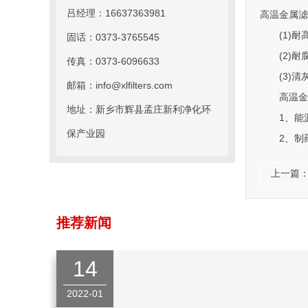
吕经理：16637363981
高温金属滤
(1)耐高
固话：0373-3765545
(2)耐腐
传真：0373-6096633
(3)清灰
邮箱：info@xlfilters.com
高温金属
地址：新乡市辉县孟庄新利净化环
1、能源
保产业园
2、制药
上一篇
推荐新闻
14
2022-01