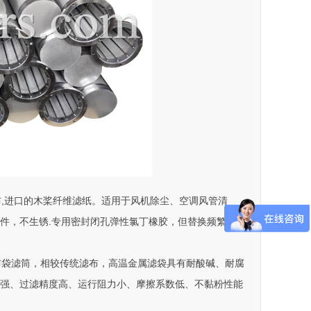
,进口的木桨纤维滤纸。适用于风机除尘、空调风管清
件，不生锈.专用密封闭孔弹性氯丁橡胶，但替换频繁不耐
袋滤筒，相较传统滤布，高温金属滤袋具有耐酸碱、耐腐
强、过滤精度高、运行阻力小、摩擦系数低、不黏粉性能