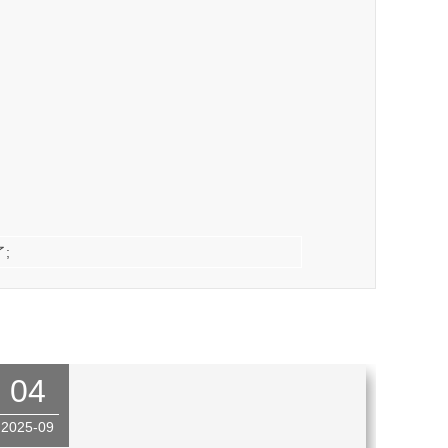
;
04
2025-09