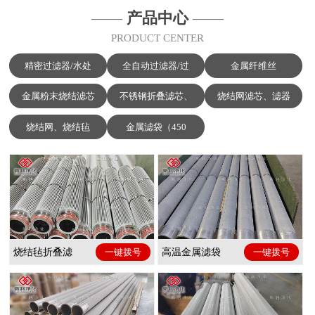
——
产品中心
——
PRODUCT CENTER
精密过滤器/水处
全自动过滤器/过
金属纤维丝
金属粉末烧结滤芯
不锈钢折叠滤芯、
烧结网滤芯、滤器
烧结网、烧结毡
金属滤袋（450
烧结毡折叠滤
一键拨号
高温金属滤袋
一键拨号