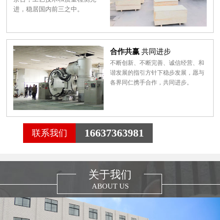
进，稳居国内前三之中。
合作共赢
共同进步
不断创新、不断完善、诚信经营、和
谐发展的指引方针下稳步发展，愿与
各界同仁携手合作，共同进步。
16637363981
联系我们
关于我们
ABOUT US