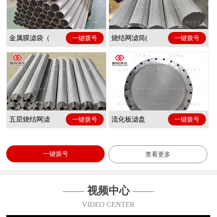
金属膜滤袋（
一键拨号
烧结网滤筒(
一键拨号
五层烧结网滤
一键拨号
流化板滤盘
一键拨号
一键拨号
查看更多
——
视频中心
——
VIDEO CENTER