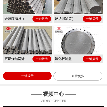
金属膜滤袋（
一键拨号
烧结网滤筒(
一键拨号
五层烧结网滤
一键拨号
流化板滤盘
一键拨号
一键拨号
查看更多
——
视频中心
——
VIDEO CENTER