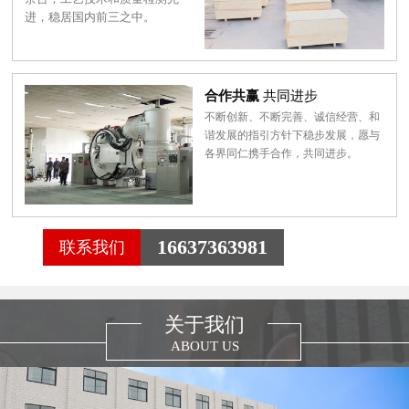
进，稳居国内前三之中。
合作共赢
共同进步
不断创新、不断完善、诚信经营、和
谐发展的指引方针下稳步发展，愿与
各界同仁携手合作，共同进步。
16637363981
联系我们
关于我们
ABOUT US