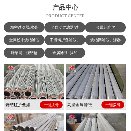
——
产品中心
——
PRODUCT CENTER
精密过滤器/水处
全自动过滤器/过
金属纤维丝
金属粉末烧结滤芯
不锈钢折叠滤芯、
烧结网滤芯、滤器
烧结网、烧结毡
金属滤袋（450
烧结毡折叠滤
一键拨号
高温金属滤袋
一键拨号